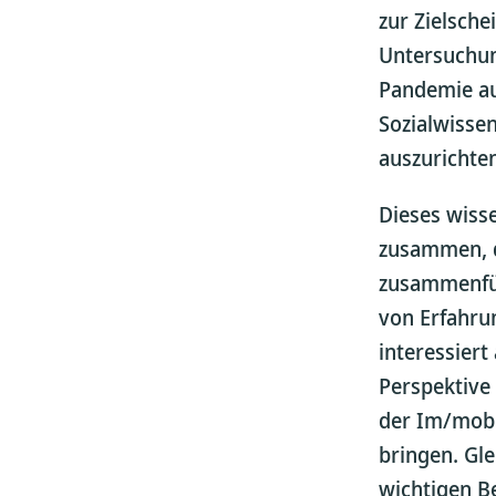
zur Zielsche
Untersuchun
Pandemie au
Sozialwisse
auszurichte
Dieses wisse
zusammen, d
zusammenfüh
von Erfahru
interessiert
Perspektive
der Im/mobi
bringen. Gle
wichtigen B