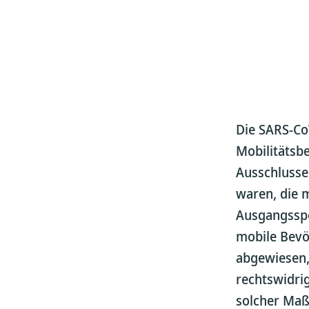
Die SARS-Co
Mobilitätsb
Ausschlusse
waren, die m
Ausgangssper
mobile Bevö
abgewiesen,
rechtswidri
solcher Ma