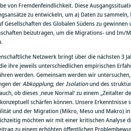
ibe von Fremdenfeindlichkeit. Diese Ausgangssituatio
gsansätze zu entwickeln, um a) Daten zu sammeln, 
f Gesellschaften des Globalen Südens zu gewinnen u
nschaften beizutragen, um die Migrations- und Im/
n.
nschaftliche Netzwerk bringt über die nächsten 3 J
ie ihre jeweils unterschiedlichen empirischen Erfa
ren werden. Gemeinsam werden wir untersuchen, in
ngen der
Abkopplung
, der
Isolation
und des struktu
 auch, ob dieses ‚neue Normal‘ zu einem „Zeitalter d
 konzeptuell schärfen können. Unsere Erkenntnisse s
lität und der Migration (Mikro, Meso und Makro) in
ichzeitig möchten wir mit einer kritischen Analyse
eitrag zu einem erhöhten öffentlichen Problembewuss